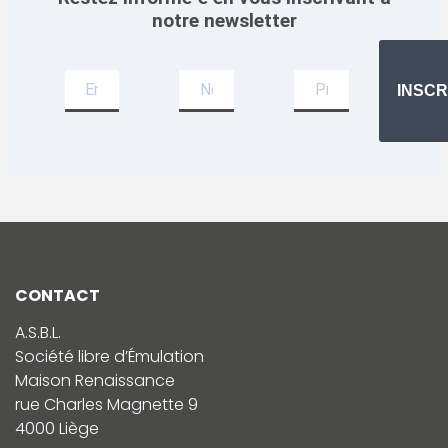
notre newsletter
Newsletter
INSCR
CONTACT
A.S.B.L.
Société libre d’Émulation
Maison Renaissance
rue Charles Magnette 9
4000 Liège