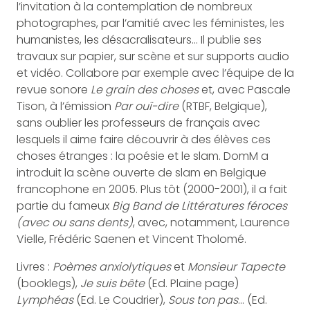
l’invitation à la contemplation de nombreux
photographes, par l’amitié avec les féministes, les
humanistes, les désacralisateurs… Il publie ses
travaux sur papier, sur scène et sur supports audio
et vidéo. Collabore par exemple avec l’équipe de la
revue sonore
Le grain des choses
et, avec Pascale
Tison, à l’émission
Par ouï-dire
(RTBF, Belgique),
sans oublier les professeurs de français avec
lesquels il aime faire découvrir à des élèves ces
choses étranges : la poésie et le slam. DomM a
introduit la scène ouverte de slam en Belgique
francophone en 2005. Plus tôt (2000-2001), il a fait
partie du fameux
Big Band de Littératures féroces
(avec ou sans dents)
, avec, notamment, Laurence
Vielle, Frédéric Saenen et Vincent Tholomé.
Livres :
Poèmes anxiolytiques
et
Monsieur Tapecte
(booklegs),
Je suis bête
(Ed. Plaine page)
Lymphéas
(Ed. Le Coudrier),
Sous ton pas
… (Ed.