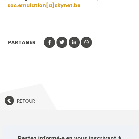
soc.emulation[a]skynet.be
PARTAGER
<
RETOUR
Restez informé·e en vous inscrivant à