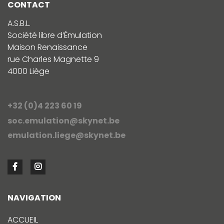
CONTACT
A.S.B.L.
Société libre d’Émulation
Maison Renaissance
rue Charles Magnette 9
4000 Liège
+32 (0)4 223 60 19
soc.emulation@skynet.be
emulation.liege@skynet.be
NAVIGATION
ACCUEIL