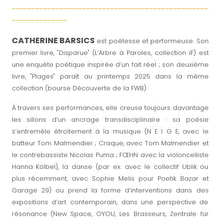
--------------------------------------------------
--------------
CATHERINE BARSICS
est poétesse et performeuse. Son
premier livre, "Disparue" (L’Arbre à Paroles, collection iF) est
une enquête poétique inspirée d’un fait réel ; son deuxième
livre, "Plages" paraît au printemps 2025 dans la même
collection (bourse Découverte de la FWB).
À travers ses performances, elle creuse toujours davantage
les sillons d’un ancrage transdisciplinaire : sa poésie
s’entremêle étroitement à la musique (N E I G E, avec le
batteur Tom Malmendier ; Craque, avec Tom Malmendier et
le contrebassiste Nicolas Puma ; FŒHN avec la violoncelliste
Hanna Kölbel), la danse (par ex. avec le collectif Ublik ou
plus récemment, avec Sophie Melis pour Poetik Bazar et
Garage 29) ou prend la forme d’interventions dans des
expositions d’art contemporain, dans une perspective de
résonance (New Space, OYOU, Les Brasseurs, Zentrale für