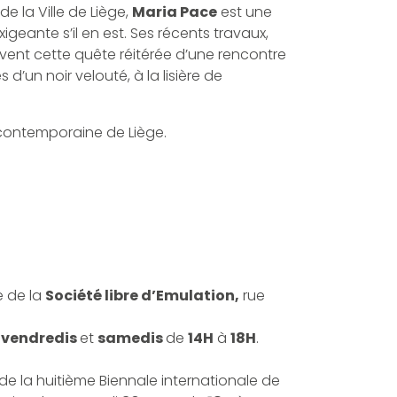
e la Ville de Liège,
Maria Pace
est une
geante s’il en est. Ses récents travaux,
vent cette quête réitérée d’une rencontre
 d’un noir velouté, à la lisière de
 contemporaine de Liège.
e de la
Société libre d’Emulation,
rue
s vendredis
et
samedis
de
14H
à
18H
.
s de la huitième Biennale internationale de