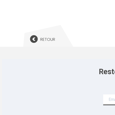
<
RETOUR
Rest
Newslette