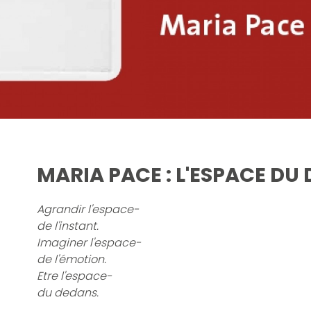
MARIA PACE : L'ESPACE DU
Agrandir l'espace-
de l'instant.
Imaginer l'espace-
de l'émotion.
Etre l'espace-
du dedans.