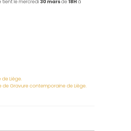
e tient le mercredi
30 mars
de
18H
à
 de Liège.
le de Gravure contemporaine de Liège.