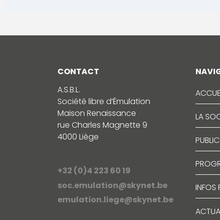
CONTACT
NAVI
A.S.B.L.
ACCUE
Société libre d’Émulation
Maison Renaissance
LA SOC
rue Charles Magnette 9
4000 Liège
PUBLI
PROG
+32 (0)4 223 60 19
soc.emulation@skynet.be
INFOS
emulation.liege@skynet.be
ACTUA