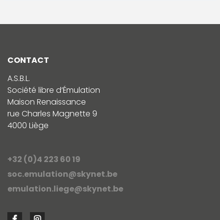
CONTACT
A.S.B.L.
Société libre d’Émulation
Maison Renaissance
rue Charles Magnette 9
4000 Liège
+32 (0)4 223 60 19
soc.emulation@skynet.be
emulation.liege@skynet.be