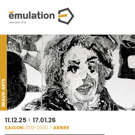
11.12.25
>
17.01.26
SAISON
2019-2020 >
ARBRE