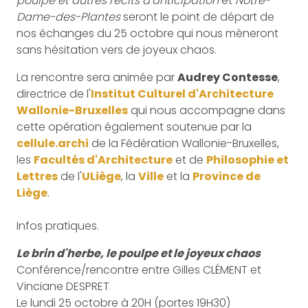
poulpe et autres récits d’anticipation
et
Notre-
Dame-des-Plantes
seront le point de départ de
nos échanges du 25 octobre qui nous mèneront
sans hésitation vers de joyeux chaos.
La rencontre sera animée par
Audrey Contesse
,
directrice de l'
Institut Culturel d'Architecture
Wallonie-Bruxelles
qui nous accompagne dans
cette opération également soutenue par la
cellule.archi
de la Fédération Wallonie-Bruxelles,
les
Facultés d'Architecture
et de
Philosophie et
Lettres
de l'
ULiège
, la
Ville
et la
Province de
Liège
.
Infos pratiques.
Le brin d'herbe, le poulpe et le joyeux chaos
Conférence/rencontre entre Gilles CLÉMENT et
Vinciane DESPRET
Le lundi 25 octobre à 20H (portes 19H30)