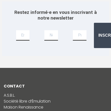
Restez informé·e en vous inscrivant à
notre newsletter
Newsletter
INSCR
CONTACT
A.S.B.L.
Société libre d’Émulation
Maison Renaissance