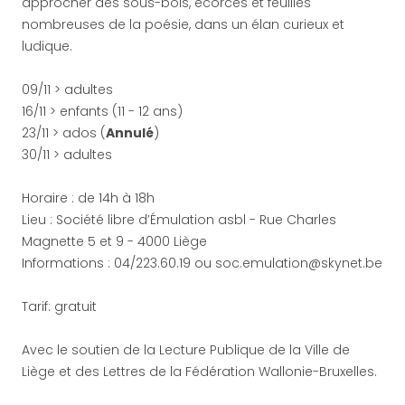
approcher des sous-bois, écorces et feuilles
nombreuses de la poésie, dans un élan curieux et
ludique.
09/11 > adultes
16/11 > enfants (11 - 12 ans)
23/11 > ados (
Annulé
)
30/11 > adultes
Horaire : de 14h à 18h
Lieu : Société libre d’Émulation asbl - Rue Charles
Magnette 5 et 9 - 4000 Liège
Informations : 04/223.60.19 ou soc.emulation@skynet.be
Tarif: gratuit
Avec le soutien de la Lecture Publique de la Ville de
Liège et des Lettres de la Fédération Wallonie-Bruxelles.