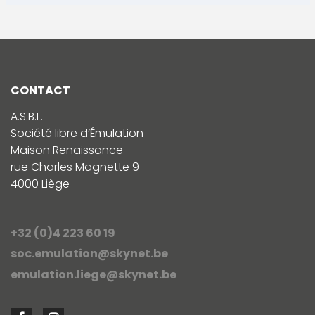
CONTACT
A.S.B.L.
Société libre d’Émulation
Maison Renaissance
rue Charles Magnette 9
4000 Liège
+32 (0)4 223 60 19
soc.emulation@skynet.be
emulation.liege@skynet.be